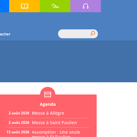
es
Annuaire
Faire un
Médias
ses
diocésain
don
Rechercher :
acter
Agenda
Messe à Allègre
2 août 2026
Messe à Saint Paulien
2 août 2026
Assomption : Une seule
15 août 2026
messe à St Paulien