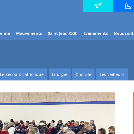
Contact
Horair
des mes
ienne
Mouvements
Saint Jean XXIII
Evenements
Nous cont
Le Secours catholique
Liturgie
Chorale
Les veilleurs