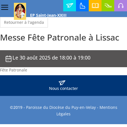
Contact
Horaires
Annuaire
Faire
Médi
EP Saint-Jean-XXIII
des
diocésain
un
messes
don
Retourner à l'agenda
Messe Fête Patronale à Lissac
Le 30 août 2025 de 18:00 à 19:00
Fête Patronale
Nous contacter
©2019 -
Paroisse du Diocèse du Puy-en-Velay
-
Mentions
Légales