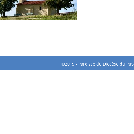
©2019 -
Paroisse du Diocèse du Puy