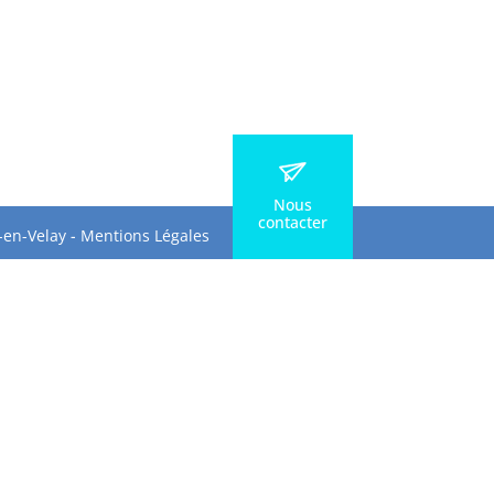
Nous
contacter
-en-Velay
-
Mentions Légales