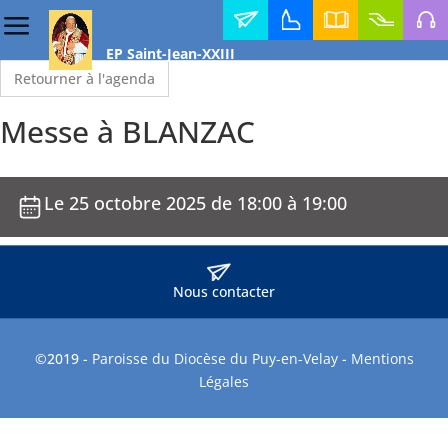
Contact
Horaires
Annuaire
Faire
Médi
EP Saint-Jean-XXIII
des
diocésain
un
messes
don
Retourner à l'agenda
Messe à BLANZAC
Le 25 octobre 2025 de 18:00 à 19:00
Nous contacter
©2019 -
Paroisse du Diocèse du Puy-en-Velay
-
Mentions
Légales